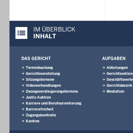
IM ÜBERBLICK
Justiz-Portal im Überblick:
INHALT
DAS GERICHT
AUFGABEN
Terminbuchung
Abteilungen
Gerichtsvorstellung
Gerichtsvollzi
Sitzungstermine
Geschäftsverte
Videoverhandlungen
Gerichtsbezirk
Zwangsversteigerungs­termine
Mediation
Justiz-Auktion
Karriere und Berufsorientierung
Barrierefreiheit
Zugangskontrolle
Kantine