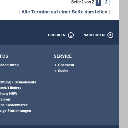
Seite 1 von 2
1
2
[
Alle Termine auf einer Seite darstellen
]
DRUCKEN
NACH OBEN
NFOS
SERVICE
ner/Hilfen
Übersicht
Suche
ichtung / Schiedsleute
Bund/Länder)
chung NRW
fahren
che Kostenmarke
ige Einrichtungen