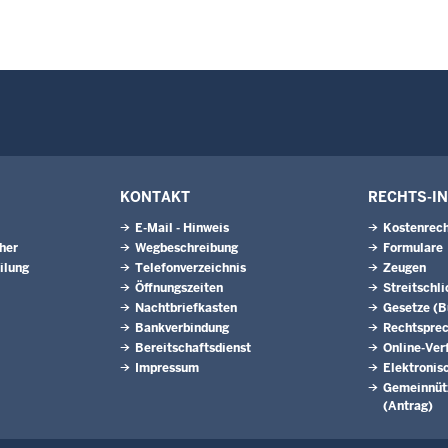
KONTAKT
RECHTS-I
E-Mail - Hinweis
Kostenrech
eher
Wegbeschreibung
Formulare
ilung
Telefonverzeichnis
Zeugen
Öffnungszeiten
Streitschl
Nachtbriefkasten
Gesetze (
Bankverbindung
Rechtspre
Bereitschaftsdienst
Online-Ver
Impressum
Elektronis
Gemeinnütz
(Antrag)