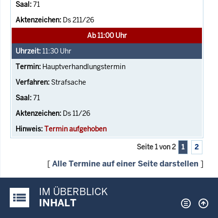
71
Ds 211/26
Ab 11:00 Uhr
11:30
Uhr
Hauptverhandlungstermin
Strafsache
71
Ds 11/26
Termin aufgehoben
Seite 1 von 2
1
2
[
Alle Termine auf einer Seite darstellen
]
IM ÜBERBLICK
Justiz-Portal im Überblick:
INHALT