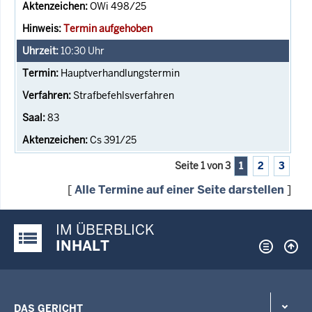
OWi 498/25
Termin aufgehoben
10:30
Uhr
Hauptverhandlungstermin
Strafbefehlsverfahren
83
Cs 391/25
Seite 1 von 3
1
2
3
[
Alle Termine auf einer Seite darstellen
]
IM ÜBERBLICK
Justiz-Portal im Überblick:
INHALT
DAS GERICHT