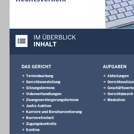
Nordrhein-
01.07.202
Newsletter 
30.06.202
IM ÜBERBLICK
288 Anwärt
Justiz-Portal im Überblick:
Jahrgangs 
INHALT
Justizvoll
30.06.202
RechtSpecia
DAS GERICHT
AUFGABEN
schlichten!
Terminbuchung
Abteilungen
Gerichtsvorstellung
Gerichtsvollzi
Sitzungstermine
Geschäftsverte
Videoverhandlungen
Gerichtsbezirk
Zwangsversteigerungs­termine
Mediation
Justiz-Auktion
Karriere und Berufsorientierung
Barrierefreiheit
Zugangskontrolle
Kantine