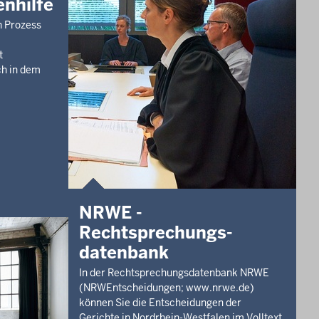
nhilfe
lfte
en Prozess
denberg
t
ch in dem
bautes
truthütten
immer)
ach,
NRWE -
Rechtsprechungs­
datenbank
chen
In der Rechtsprechungsdatenbank NRWE
(NRWEntscheidungen; www.nrwe.de)
können Sie die Entscheidungen der
Gerichte in Nordrhein-Westfalen im Volltext