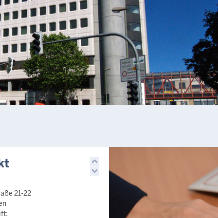
kt
raße 21-22
en
ft: