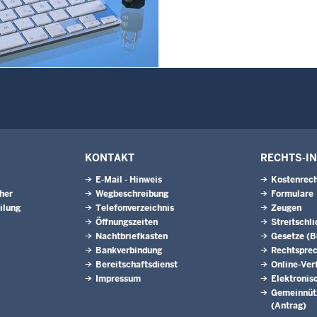
Westfalen
6
Juli 2026
6
erinnen und Anwärter des
2024/2026 der
zugsschule NRW geehrt
6
l - Schiedsleute helfen Streit
KONTAKT
RECHTS-I
E-Mail - Hinweis
Kostenrech
eher
Wegbeschreibung
Formulare
ilung
Telefonverzeichnis
Zeugen
Öffnungszeiten
Streitschl
Nachtbriefkasten
Gesetze (
Bankverbindung
Rechtspre
Bereitschaftsdienst
Online-Ver
Impressum
Elektronis
Gemeinnütz
(Antrag)