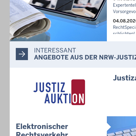
Expertente
Vorsorgevo
04.08.202
RechtSpecia
schlichten!
03.08.202
INTERESSANT
Newsletter
ANGEBOTE AUS DER NRW-JUSTI
27.07.202
Dein Mut fi
unterstütz
Justiz
häusliche 
10.07.202
Anerkennun
Suizidpräve
ausgezeich
14.07.202
Justiz der 
Elektronischer
Minister Li
Rechtsverkehr
Projekts Zu