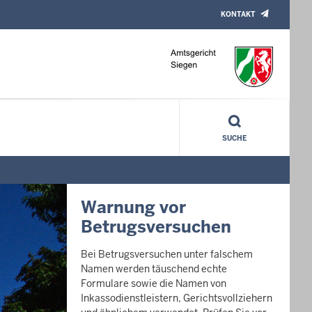
KONTAKT
SUCHE
Amtsgericht Siegen
Dieser Internetauftritt bietet neben einem
nutzerfreundlichen und übersichtlichen
Design eine optimierte Darstellung auf
mobilen Endgeräten. Sie finden alle
relevanten Informationen wie Aufgaben,
Wegbeschreibung und Öffnungszeiten.