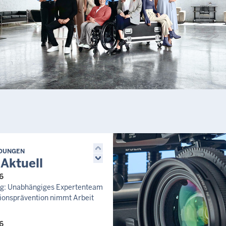
Kölner Straße 95, 57290 Neun
93.000,00 €
Letzte Aktualisierung:
Heute, 13:57 Uhr
LDUNGEN
 Aktuell
6
zug: Unabhängiges Expertenteam
ionsprävention nimmt Arbeit
6