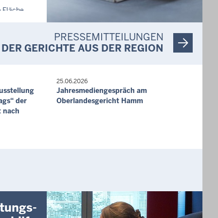
e Fläche,
PRESSEMITTEILUNGEN
ünfläche,
DER GERICHTE AUS DER REGION
25.06.2026
usstellung
Jahresmediengespräch am
Freifläche
ags“ der
Oberlandesgericht Hamm
Burbach-
t nach
e- und
gsfläche,
f,
tungs-