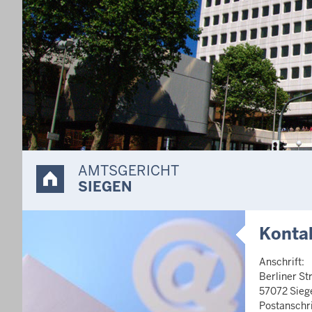
ie vor
derung
 bei
eboten.
er
AMTSGERICHT
SIEGEN
Konta
Anschrift:
Berliner St
57072 Sieg
Postanschri