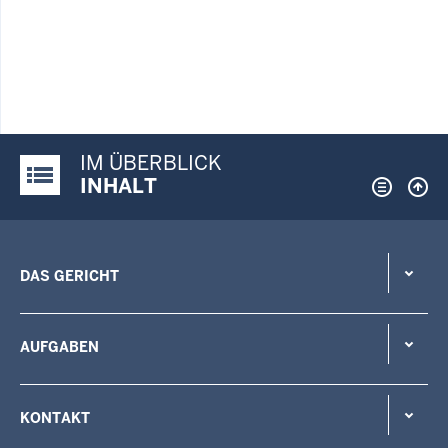
IM ÜBERBLICK
Justiz-Portal im Überblick:
INHALT
DAS GERICHT
AUFGABEN
KONTAKT