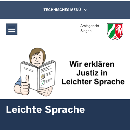
Direkt zum Inhalt
Amtsgericht Siegen: Leichte Sprache
TECHNISCHES MENÜ
Leichte Sprache, Gebärdensprachenvideo
und Kontaktformular
Leichte Sprache