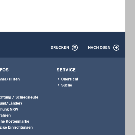
DRUCKEN
NACH OBEN
NFOS
SERVICE
ner/Hilfen
Übersicht
Suche
ichtung / Schiedsleute
Bund/Länder)
chung NRW
fahren
che Kostenmarke
ige Einrichtungen