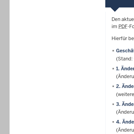
Den aktue
im
PDF
-F
Hierfür b
Geschäf
(Stand:
1. Ände
(Änderu
2. Ände
(weiter
3. Ände
(Änderu
4. Ände
(Änderu