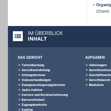
Organi
(Stand:
IM ÜBERBLICK
Justiz-Portal im Überblick:
INHALT
DAS GERICHT
AUFGABEN
Terminbuchung
Abteilungen
Gerichtsvorstellung
Gerichtsvollzi
Sitzungstermine
Geschäftsverte
Videoverhandlungen
Gerichtsbezirk
Zwangsversteigerungs­termine
Mediation
Justiz-Auktion
Karriere und Berufsorientierung
Barrierefreiheit
Zugangskontrolle
Kantine