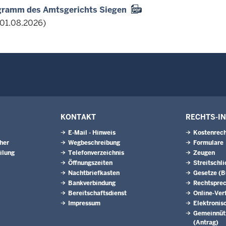
gramm des Amtsgerichts Siegen
 01.08.2026)
KONTAKT
RECHTS-I
E-Mail - Hinweis
Kostenrech
eher
Wegbeschreibung
Formulare
ilung
Telefonverzeichnis
Zeugen
Öffnungszeiten
Streitschl
Nachtbriefkasten
Gesetze (
Bankverbindung
Rechtspre
Bereitschaftsdienst
Online-Ver
Impressum
Elektronis
Gemeinnütz
(Antrag)