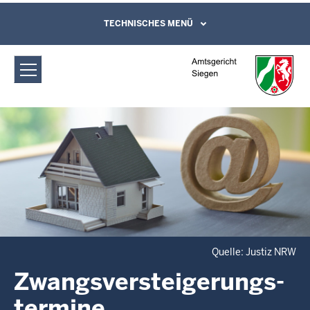
Direkt zum Inhalt
Amtsgericht Siegen:
TECHNISCHES MENÜ
Leichte Sprache, Gebärdensprachenvideo
und Kontaktformular
Zwangsversteigerungs­termine
Quelle: Justiz NRW
Zwangsversteigerungs­
termine